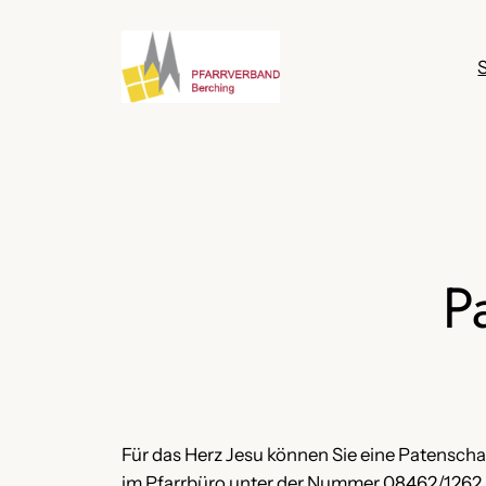
Zum
Inhalt
S
springen
P
Für das Herz Jesu können Sie eine Patenscha
im Pfarrbüro unter der Nummer 08462/1262 